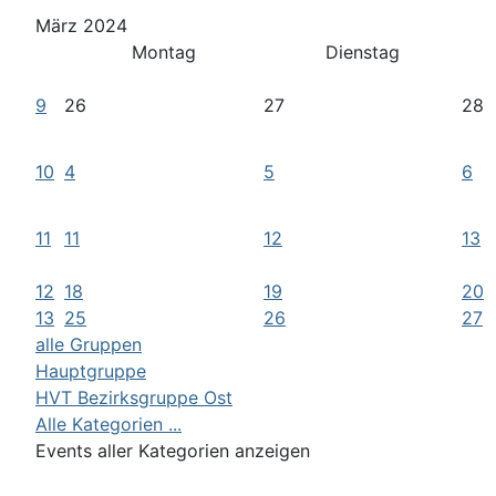
März 2024
Montag
Dienstag
9
26
27
28
10
4
5
6
11
11
12
13
12
18
19
20
13
25
26
27
alle Gruppen
Hauptgruppe
HVT Bezirksgruppe Ost
Alle Kategorien ...
Events aller Kategorien anzeigen