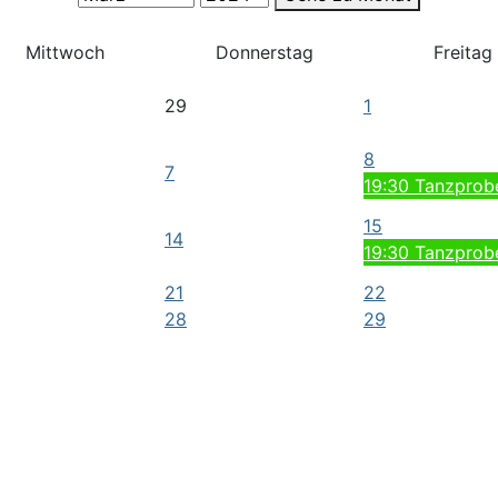
Mittwoch
Donnerstag
Freitag
29
1
8
7
19:30 Tanzprob
15
14
19:30 Tanzprob
21
22
28
29