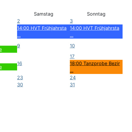
Samstag
Sonntag
2
3
14:00 HVT Frühjahrsta
14:00 HVT Frühjahrsta
...
...
9
10
e
17
16
18:00 Tanzprobe Bezir
e
...
23
24
30
31