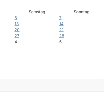
Samstag
Sonntag
6
7
13
14
20
21
27
28
4
5