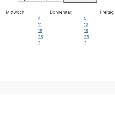
Mittwoch
Donnerstag
Freitag
4
5
11
12
18
19
25
26
2
3