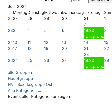
Juni 2024
Montag
Dienstag
Mittwoch
Donnerstag
Freitag
Sam
22
27
28
29
30
31
1
7
23
3
4
5
6
19:30
8
Tanzprobe
24
10
11
12
13
14
15
25
17
18
19
20
21
22
28
26
24
25
26
27
19:30
29
Tanzprobe
alle Gruppen
Hauptgruppe
HVT Bezirksgruppe Ost
Alle Kategorien ...
Events aller Kategorien anzeigen