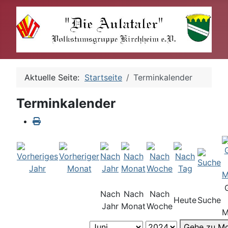
Aktuelle Seite:
Startseite
Terminkalender
Terminkalender
Nach
Nach
Nach
Heute
Suche
Jahr
Monat
Woche
M
Gehe zu M