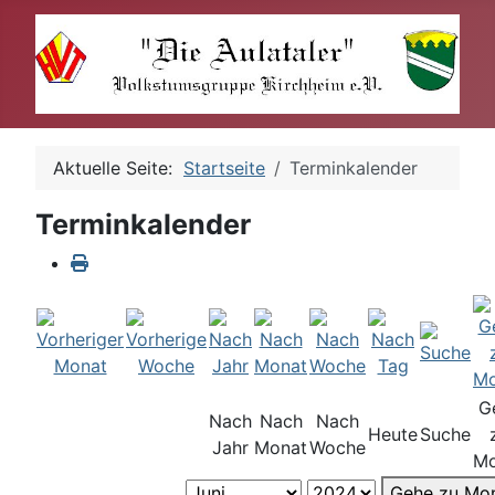
Aktuelle Seite:
Startseite
Terminkalender
Terminkalender
G
Nach
Nach
Nach
Heute
Suche
Jahr
Monat
Woche
Mo
Gehe zu Mo