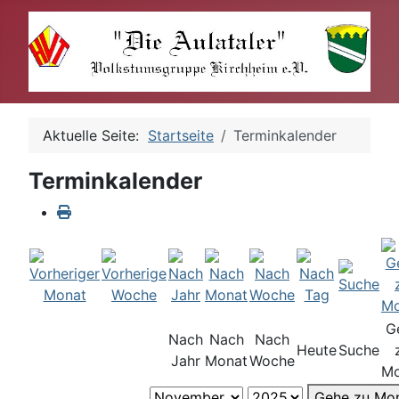
Aktuelle Seite:
Startseite
Terminkalender
Terminkalender
G
Nach
Nach
Nach
Heute
Suche
Jahr
Monat
Woche
Mo
Gehe zu Mo