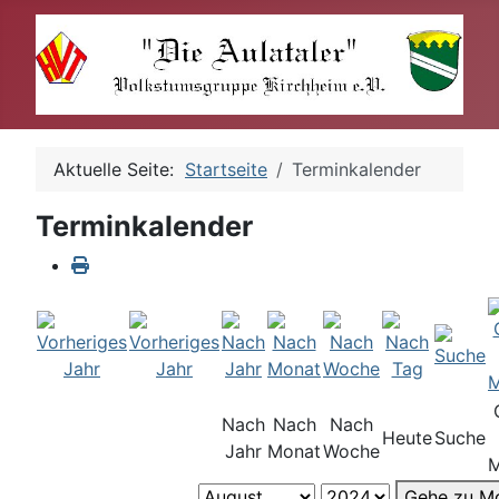
Aktuelle Seite:
Startseite
Terminkalender
Terminkalender
Nach
Nach
Nach
Heute
Suche
Jahr
Monat
Woche
M
Gehe zu M