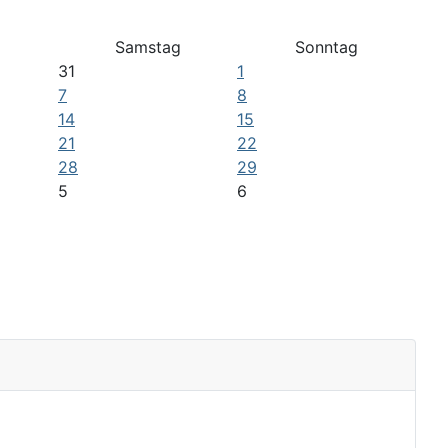
Samstag
Sonntag
31
1
7
8
14
15
21
22
28
29
5
6