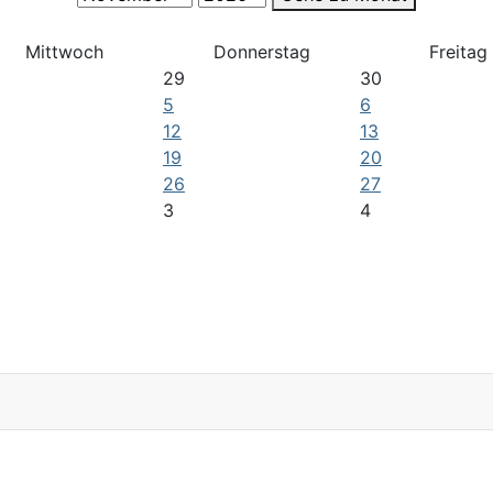
Mittwoch
Donnerstag
Freitag
29
30
5
6
12
13
19
20
26
27
3
4