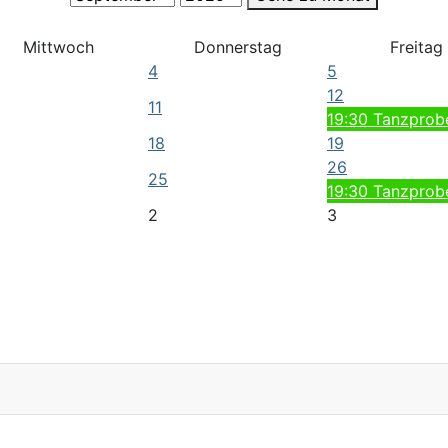
Mittwoch
Donnerstag
Freitag
4
5
12
11
19:30 Tanzprob
18
19
26
25
19:30 Tanzprob
2
3