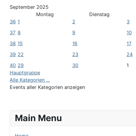
September 2025
Montag
Dienstag
36
1
2
3
37
8
9
10
38
15
16
17
39
22
23
24
40
29
30
1
Hauptgruppe
Alle Kategorien ...
Events aller Kategorien anzeigen
Main Menu
Home