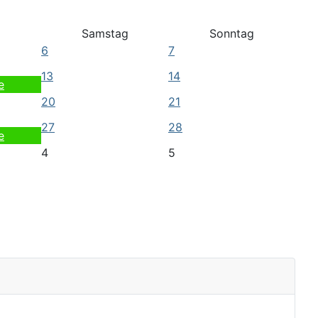
Samstag
Sonntag
6
7
13
14
e
20
21
27
28
e
4
5