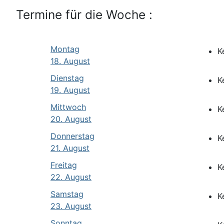
Termine für die Woche :
Montag
K
18. August
Dienstag
K
19. August
Mittwoch
K
20. August
Donnerstag
K
21. August
Freitag
K
22. August
Samstag
K
23. August
Sonntag