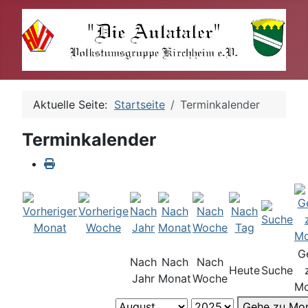
Aktuelle Seite:
Startseite
Terminkalender
Terminkalender
G
Nach
Nach
Nach
Heute
Suche
Jahr
Monat
Woche
Mo
Gehe zu Mo