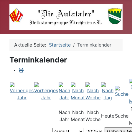
Aktuelle Seite:
Startseite
Terminkalender
Terminkalender
Nach
Nach
Nach
Heute
Suche
Jahr
Monat
Woche
M
Gehe zu M