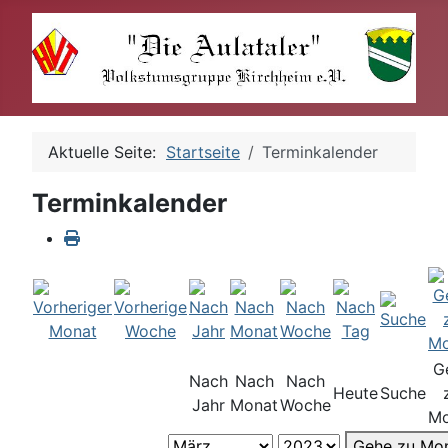
Aktuelle Seite:
Startseite
Terminkalender
Terminkalender
G
Nach
Nach
Nach
Heute
Suche
Jahr
Monat
Woche
Mo
Gehe zu Mo