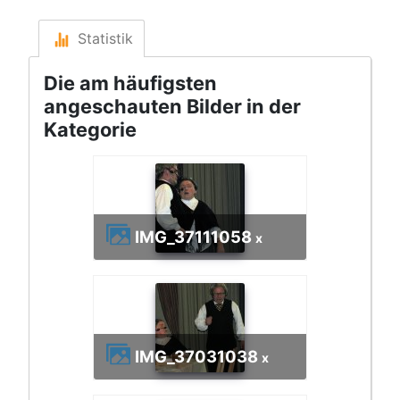
Statistik
Die am häufigsten
angeschauten Bilder in der
Kategorie
IMG_3711
1058
x
IMG_3703
1038
x