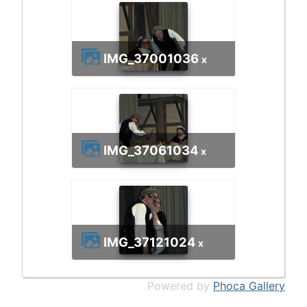
IMG_3700
1036
x
IMG_3706
1034
x
IMG_3712
1024
x
Powered by
Phoca Gallery