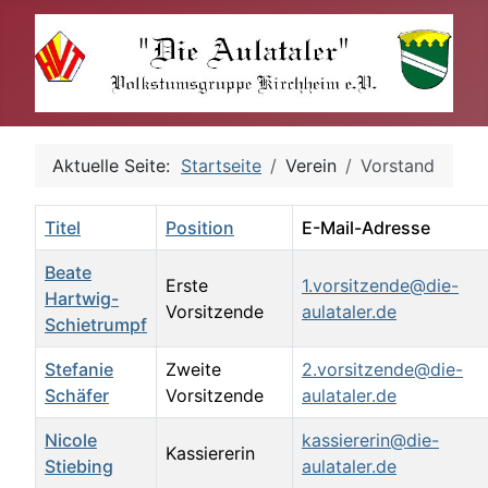
Aktuelle Seite:
Startseite
Verein
Vorstand
Titel
Position
E-Mail-Adresse
Beate
Erste
1.vorsitzende@die-
Hartwig-
Vorsitzende
aulataler.de
Schietrumpf
Stefanie
Zweite
2.vorsitzende@die-
Schäfer
Vorsitzende
aulataler.de
Nicole
kassiererin@die-
Kassiererin
Stiebing
aulataler.de