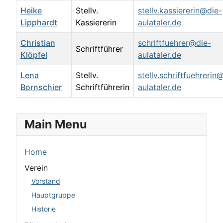
Heike
Stellv.
stellv.kassiererin@die-
Lipphardt
Kassiererin
aulataler.de
Christian
schriftfuehrer@die-
Schriftführer
Klöpfel
aulataler.de
Lena
Stellv.
stellv.schriftfuehrerin
Bornschier
Schriftführerin
aulataler.de
Kontakte,
Main Menu
Home
Verein
Vorstand
Hauptgruppe
Historie